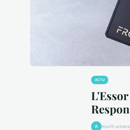
ACTU
L'Essor
Respon
A
Alya
15 octobr