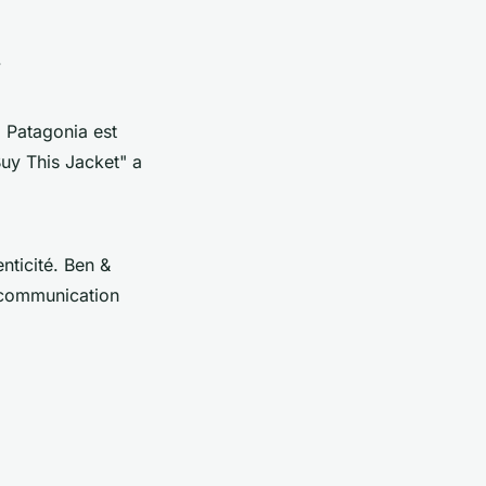
.
 Patagonia est
uy This Jacket" a
enticité. Ben &
r communication