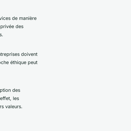
vices de manière
 privée des
s.
ntreprises doivent
oche éthique peut
ption des
effet, les
rs valeurs.