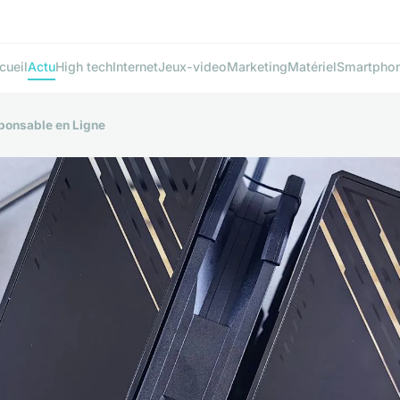
cueil
Actu
High tech
Internet
Jeux-video
Marketing
Matériel
Smartpho
sponsable en Ligne