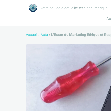
Votre source d'actualité tech et numérique
Ac
Accueil
›
Actu
›
L'Essor du Marketing Éthique et Re