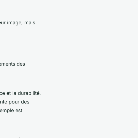
eur image, mais
tements des
e et la durabilité.
ante pour des
xemple est