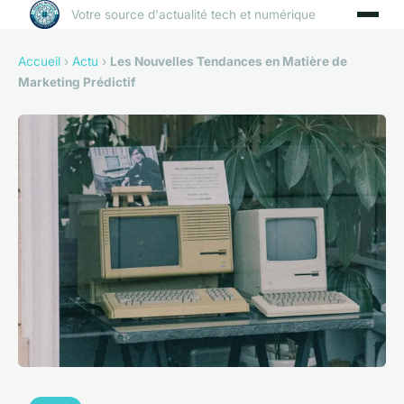
Votre source d'actualité tech et numérique
Accueil
›
Actu
›
Les Nouvelles Tendances en Matière de
Marketing Prédictif