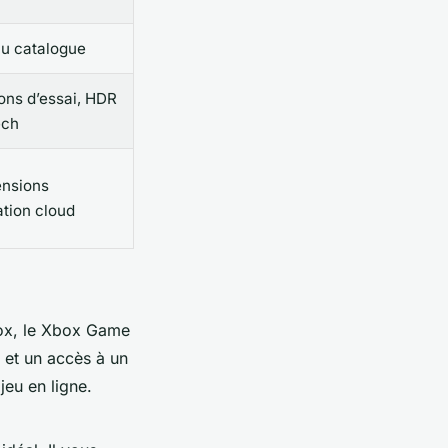
au catalogue
ons d’essai, HDR
ech
ensions
tion cloud
box, le Xbox Game
é et un accès à un
jeu en ligne.