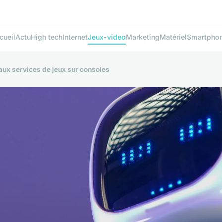
cueil
Actu
High tech
Internet
Jeux-video
Marketing
Matériel
Smartpho
aux services de jeux sur consoles