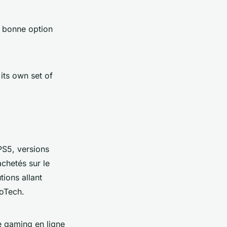
e bonne option
its own set of
PS5, versions
achetés sur le
tions allant
ioTech.
le gaming en ligne