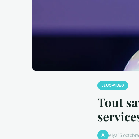
JEUX-VIDEO
Tout sa
service
A
Alya
15 octobr