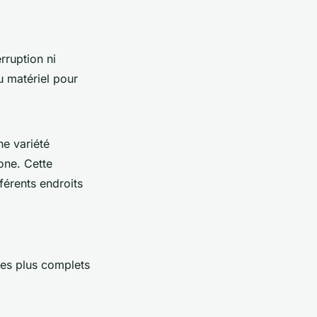
rruption ni
u matériel pour
ne variété
hone. Cette
fférents endroits
les plus complets