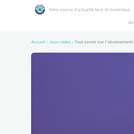
Votre source d'actualité tech et numérique
Ac
Accueil
›
Jeux-video
›
Tout savoir sur l'abonnement 