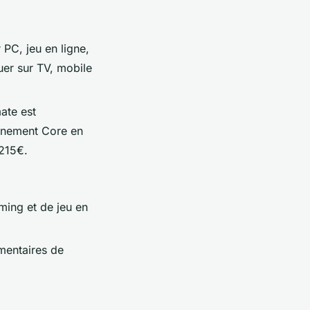
PC, jeu en ligne,
uer sur TV, mobile
ate est
nnement Core en
 215€.
ming et de jeu en
mentaires de