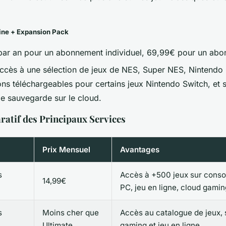
ine + Expansion Pack
ar an pour un abonnement individuel, 69,99€ pour un abon
cès à une sélection de jeux de NES, Super NES, Nintend
ons téléchargeables pour certains jeux Nintendo Switch, et 
e sauvegarde sur le cloud.
atif des Principaux Services
Prix Mensuel
Avantages
s
Accès à +500 jeux sur conso
14,99€
PC, jeu en ligne, cloud gamin
s
Moins cher que
Accès au catalogue de jeux, 
Ultimate
gaming et jeu en ligne