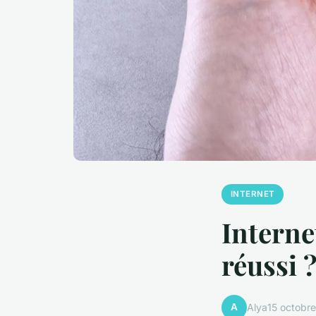
INTERNET
Interne
réussi 
A
Alya
15 octobr