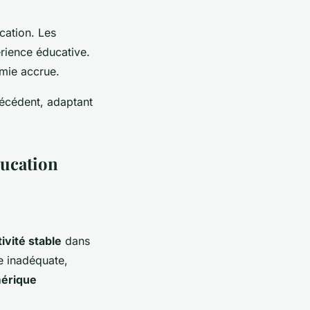
ucation. Les
rience éducative.
mie accrue.
récédent, adaptant
éducation
ivité stable
dans
e inadéquate,
mérique