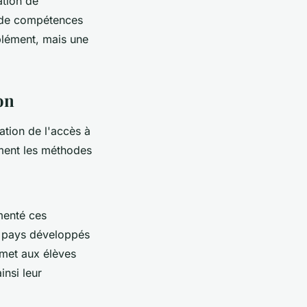
ation de
n de compétences
plément, mais une
ion
ation de l'accès à
ément les méthodes
menté ces
s pays développés
met aux élèves
insi leur