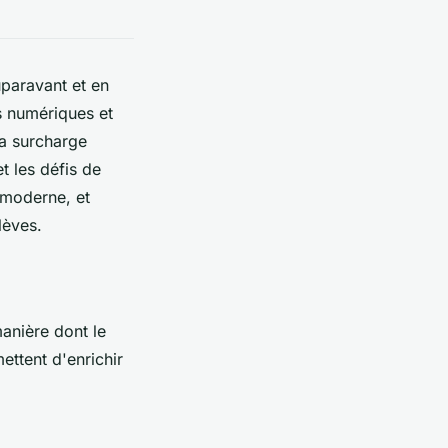
uparavant et en
es numériques et
la surcharge
t les défis de
n moderne, et
lèves.
anière dont le
ettent d'enrichir