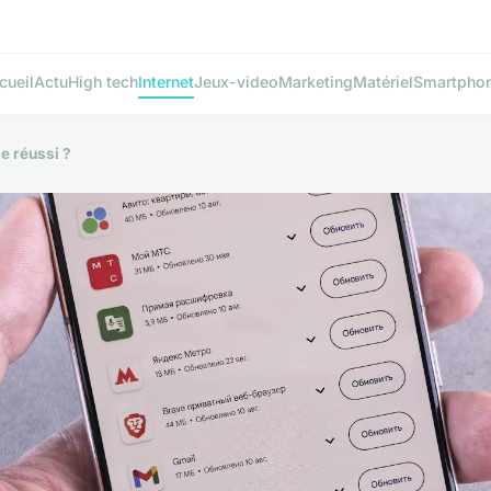
cueil
Actu
High tech
Internet
Jeux-video
Marketing
Matériel
Smartpho
ge réussi ?