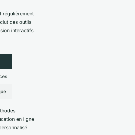
t régulièrement
lut des outils
ion interactifs.
rces
que
éthodes
ucation en ligne
personnalisé.