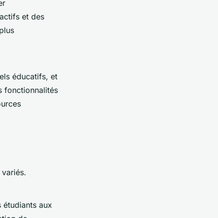
er
actifs et des
plus
ls éducatifs, et
fonctionnalités
ources
 variés.
s étudiants aux