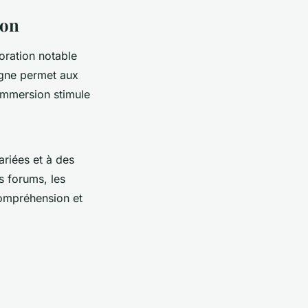
ion
oration notable
igne permet aux
immersion stimule
riées et à des
s forums, les
compréhension et