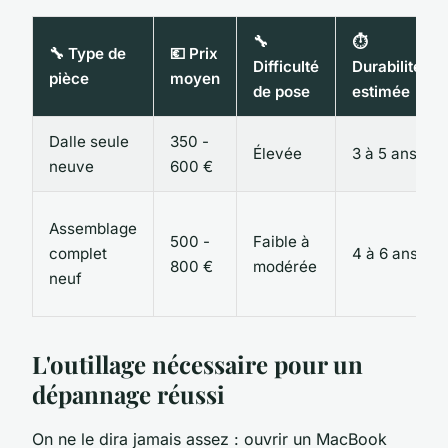
🔧
⏱️
🔧 Type de
💶 Prix
Difficulté
Durabilité
pièce
moyen
de pose
estimée
Dalle seule
350 -
Élevée
3 à 5 ans
neuve
600 €
Assemblage
500 -
Faible à
complet
4 à 6 ans
800 €
modérée
neuf
L'outillage nécessaire pour un
dépannage réussi
On ne le dira jamais assez : ouvrir un MacBook